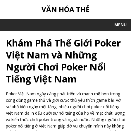
VĂN HÓA THẺ
MENU
Khám Phá Thế Giới Poker
Việt Nam và Những
Người Chơi Poker Nổi
Tiếng Việt Nam
Poker Việt Nam ngày càng phát triển và mạnh mẽ hơn trong
cộng đồng game thủ và giới cược thủ yêu thích game bài. Với
sự phổ biến ngày một tăng, nhiều người chơi poker nổi tiếng
Việt Nam đã in dấu dưới sự nổi tiếng của họ về mặt chất lượng
và kiến thức chơi poker trong và ngoài nước. Những người chơi
poker nổi tiếng ở Việt Nam giúp đỡ vụ chuyển mình này không