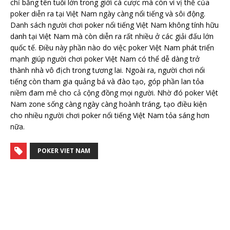
chỉ bằng tên tuổi lớn trong giới cá cược mà còn vì vị thế của
poker diễn ra tại Việt Nam ngày càng nổi tiếng và sôi động.
Danh sách người chơi poker nổi tiếng Việt Nam không tính hữu
danh tại Việt Nam mà còn diễn ra rất nhiều ở các giải đấu lớn
quốc tế. Điều này phần nào do việc poker Việt Nam phát triển
mạnh giúp người chơi poker Việt Nam có thể dễ dàng trở
thành nhà vô địch trong tương lai. Ngoài ra, người chơi nổi
tiếng còn tham gia quảng bá và đào tạo, góp phần lan tỏa
niềm đam mê cho cả cộng đồng mọi người. Nhờ đó poker Việt
Nam zone sống càng ngày càng hoành tráng, tạo điều kiện
cho nhiều người chơi poker nổi tiếng Việt Nam tỏa sáng hơn
nữa.
POKER VIET NAM