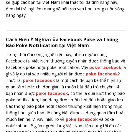
sẽ giúp các bạn tại Việt Nam khai thác tối đa tính năng này,
đem lại trải nghiệm mạng xã hội trọn vẹn hơn trong cuộc sống
hàng ngày.
Cách Hiểu Ý Nghĩa của Facebook Poke và Thông
Báo Poke Notification tại Việt Nam
Trong thời đại công nghệ hiện nay, nhiều người dùng
Facebook tại Việt Nam thường xuyên nhận được thông báo về
Facebook poke hoặc poke notification. Vậy
poke facebook
là
gì và lý do tại sao nhiều người nhận được
poke facebook
?
Thực ra,
poke facebook
là một cách để bạn bè thể hiện sự
quan tâm hoặc chỉ đơn giản là muốn bắt đầu trò chuyện. Khi
bạn nhận được
poke facebook
, có thể là qua lượt thông báo
poke notification, bạn đang được mời chơi đùa hoặc giao lưu.
Các thông báo poke notification thường xuất hiện trong mục
thông báo, giúp bạn dễ dàng biết được ai đang quan tâm hoặc
muốn liên hệ. Vì vậy, hiểu rõ về
poke facebook
và poke
notification sẽ giúp người dùng Việt Nam tận dụng tối đa các