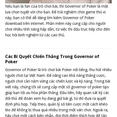
Nếu bạn là fan của trò chơi bài, thì Governor of Poker là một
lựa chọn tuyệt vời cho bạn. Để trải nghiệm chơi game thú vị
này, bạn có thể dễ dàng tìm kiếm Governor of Poker
download trên internet. Phần mềm này cung cấp cho người
chơi nhiều tính năng hấp dẫn, từ việc thi đấu trực tiếp cho đến
học hỏi kinh nghiệm từ các cao thủ.
Các Bí Quyết Chiến Thắng Trong Governor of
Poker
Governor of Poker là trò chơi bài Poker nổi tiếng, thu hút nhiều
người chơi tại Việt Nam. Để nâng cao khả năng thắng cược,
người chơi cần nắm vững các chiến lược và kỹ năng. Trong bài
viết này, chúng tôi sẽ cung cấp một số governor of poker tips
giúp bạn tối ưu hóa phần thắng. Đầu tiên, hãy quan sát kỹ các
đối thủ để đoán xem họ đang giữ bài gì, từ đó đưa ra quyết
định phù hợp. Tiếp theo, quản lý số tiền cược một cách khéo
léo để không bị thua quá nhiều trong một ván chơi. Ngoài ra,
hãy chơi một cách kiên nhẫn, đợi thời điểm thích hợp để tấn