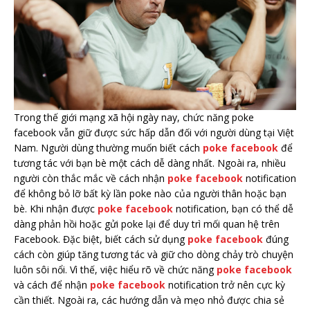
Trong thế giới mạng xã hội ngày nay, chức năng poke
facebook vẫn giữ được sức hấp dẫn đối với người dùng tại Việt
Nam. Người dùng thường muốn biết cách
poke facebook
để
tương tác với bạn bè một cách dễ dàng nhất. Ngoài ra, nhiều
người còn thắc mắc về cách nhận
poke facebook
notification
để không bỏ lỡ bất kỳ lần poke nào của người thân hoặc bạn
bè. Khi nhận được
poke facebook
notification, bạn có thể dễ
dàng phản hồi hoặc gửi poke lại để duy trì mối quan hệ trên
Facebook. Đặc biệt, biết cách sử dụng
poke facebook
đúng
cách còn giúp tăng tương tác và giữ cho dòng chảy trò chuyện
luôn sôi nổi. Vì thế, việc hiểu rõ về chức năng
poke facebook
và cách để nhận
poke facebook
notification trở nên cực kỳ
cần thiết. Ngoài ra, các hướng dẫn và mẹo nhỏ được chia sẻ