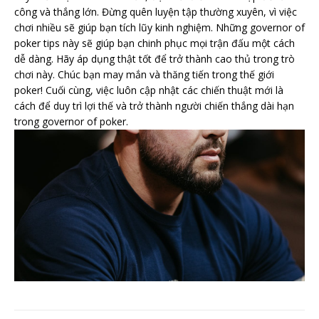
công và thắng lớn. Đừng quên luyện tập thường xuyên, vì việc
chơi nhiều sẽ giúp bạn tích lũy kinh nghiệm. Những governor of
poker tips này sẽ giúp bạn chinh phục mọi trận đấu một cách
dễ dàng. Hãy áp dụng thật tốt để trở thành cao thủ trong trò
chơi này. Chúc bạn may mắn và thăng tiến trong thế giới
poker! Cuối cùng, việc luôn cập nhật các chiến thuật mới là
cách để duy trì lợi thế và trở thành người chiến thắng dài hạn
trong governor of poker.