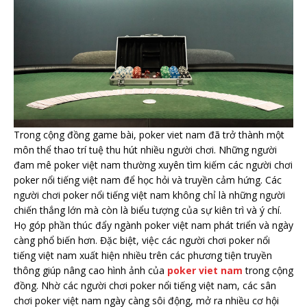
Trong cộng đồng game bài, poker viet nam đã trở thành một
môn thể thao trí tuệ thu hút nhiều người chơi. Những người
đam mê poker việt nam thường xuyên tìm kiếm các người chơi
poker nổi tiếng việt nam để học hỏi và truyền cảm hứng. Các
người chơi poker nổi tiếng việt nam không chỉ là những người
chiến thắng lớn mà còn là biểu tượng của sự kiên trì và ý chí.
Họ góp phần thúc đẩy ngành poker việt nam phát triển và ngày
càng phổ biến hơn. Đặc biệt, việc các người chơi poker nổi
tiếng việt nam xuất hiện nhiều trên các phương tiện truyền
thông giúp nâng cao hình ảnh của
poker viet nam
trong cộng
đồng. Nhờ các người chơi poker nổi tiếng việt nam, các sân
chơi poker việt nam ngày càng sôi động, mở ra nhiều cơ hội