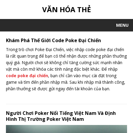
VĂN HÓA THẺ
MENU
Khám Phá Thế Giới Code Poke Đại Chiến
Trong trò chơi Poke Đại Chiến, việc nhập code poke đại chiến
là rất quan trọng để bạn có thể nhận được những phần thưởng
quý giá. Người chơi sẽ không chỉ tăng cường sức mạnh nhân
vật mà còn mở khóa các tính năng đặc biệt khác. Để nhập
code poke đại chiến
, bạn chỉ cần vào mục cài đặt trong
game và tìm đến phần nhập mã. Sau khi nhập mã thành công,
phần thưởng sẽ được gửi ngay đến tài khoản của bạn.
Người Chơi Poker Nổi Tiếng Việt Nam Và Định
Hình Thị Trường Poker Việt Nam