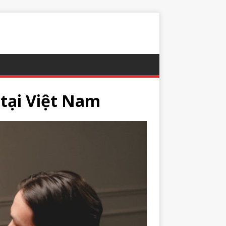
tại Việt Nam