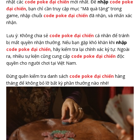
nhật các
code poke đại chiến
mới nhất. Để
nhập
code poke
đại chiến
, bạn chỉ cần truy cập mục “Mã quà tặng” trong
game, nhập chuỗi
code poke đại chiến
đã nhận, và nhấn xác
nhận.
Lưu ý: Không chia sẻ
code poke đại chiến
cá nhân để tránh
bị mất quyền nhận thưởng. Nếu bạn gặp khó khăn khi
nhập
code poke đại chiến
, hãy kiểm tra lại chính xác ký tự. Ngoài
ra, nhiều sự kiện cũng cung cấp
code poke đại chiến
độc
quyền cho người chơi tại Việt Nam.
Đừng quên kiểm tra danh sách
code poke đại chiến
hàng
tháng để không bỏ lỡ bất kỳ phần thưởng nào nhé!