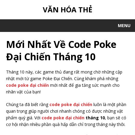
VĂN HÓA THẺ
MENU
Mới Nhất Về Code Poke
Đại Chiến Tháng 10
Tháng 10 này, các game thủ đang rất mong chờ những cập
nhật mới từ game Poke Đại Chiến. Cùng khám phá những
code poke đại chiến
mới nhất để gia tăng sức mạnh cho
nhân vật của bạn!
Chúng ta đã biết rằng
code poke đại chiến
luôn là một phần
quan trọng giúp người chơi nhanh chóng có được những vật
phẩm quý giá. Với
code poke đại chiến
tháng 10
, bạn sẽ có
cơ hội nhận nhiều phần quà hấp dẫn chỉ trong tháng này thôi.