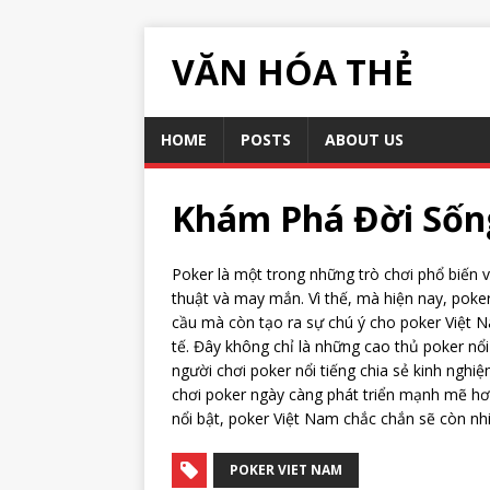
VĂN HÓA THẺ
HOME
POSTS
ABOUT US
Khám Phá Đời Sống
Poker là một trong những trò chơi phổ biến
thuật và may mắn. Vì thế, mà hiện nay, poker
cầu mà còn tạo ra sự chú ý cho poker Việt Na
tế. Đây không chỉ là những cao thủ poker nổi
người chơi poker nổi tiếng chia sẻ kinh ngh
chơi poker ngày càng phát triển mạnh mẽ hơn
nổi bật, poker Việt Nam chắc chắn sẽ còn nh
POKER VIET NAM