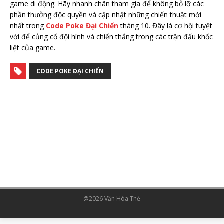
game di động. Hãy nhanh chân tham gia để không bỏ lỡ các
phần thưởng độc quyền và cập nhật những chiến thuật mới
nhất trong
Code Poke Đại Chiến
tháng 10. Đây là cơ hội tuyệt
vời để củng cố đội hình và chiến thắng trong các trận đấu khốc
liệt của game.
CODE POKE ĐẠI CHIẾN
@2026 Văn Hóa Thẻ