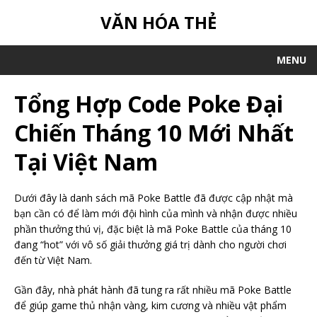
VĂN HÓA THẺ
MENU
Tổng Hợp Code Poke Đại
Chiến Tháng 10 Mới Nhất
Tại Việt Nam
Dưới đây là danh sách mã Poke Battle đã được cập nhật mà
bạn cần có để làm mới đội hình của mình và nhận được nhiều
phần thưởng thú vị, đặc biệt là mã Poke Battle của tháng 10
đang “hot” với vô số giải thưởng giá trị dành cho người chơi
đến từ Việt Nam.
Gần đây, nhà phát hành đã tung ra rất nhiều mã Poke Battle
để giúp game thủ nhận vàng, kim cương và nhiều vật phẩm