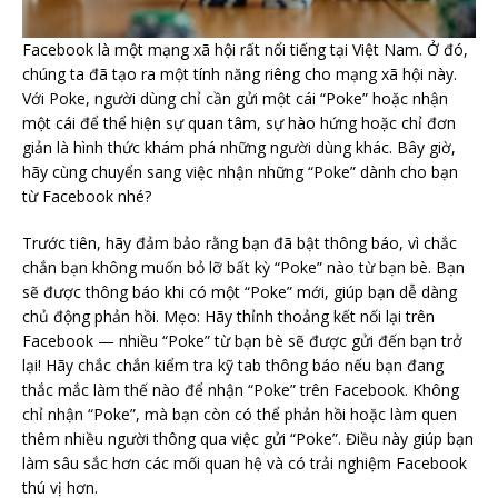
Facebook là một mạng xã hội rất nổi tiếng tại Việt Nam. Ở đó,
chúng ta đã tạo ra một tính năng riêng cho mạng xã hội này.
Với Poke, người dùng chỉ cần gửi một cái “Poke” hoặc nhận
một cái để thể hiện sự quan tâm, sự hào hứng hoặc chỉ đơn
giản là hình thức khám phá những người dùng khác. Bây giờ,
hãy cùng chuyển sang việc nhận những “Poke” dành cho bạn
từ Facebook nhé?
Trước tiên, hãy đảm bảo rằng bạn đã bật thông báo, vì chắc
chắn bạn không muốn bỏ lỡ bất kỳ “Poke” nào từ bạn bè. Bạn
sẽ được thông báo khi có một “Poke” mới, giúp bạn dễ dàng
chủ động phản hồi. Mẹo: Hãy thỉnh thoảng kết nối lại trên
Facebook — nhiều “Poke” từ bạn bè sẽ được gửi đến bạn trở
lại! Hãy chắc chắn kiểm tra kỹ tab thông báo nếu bạn đang
thắc mắc làm thế nào để nhận “Poke” trên Facebook. Không
chỉ nhận “Poke”, mà bạn còn có thể phản hồi hoặc làm quen
thêm nhiều người thông qua việc gửi “Poke”. Điều này giúp bạn
làm sâu sắc hơn các mối quan hệ và có trải nghiệm Facebook
thú vị hơn.